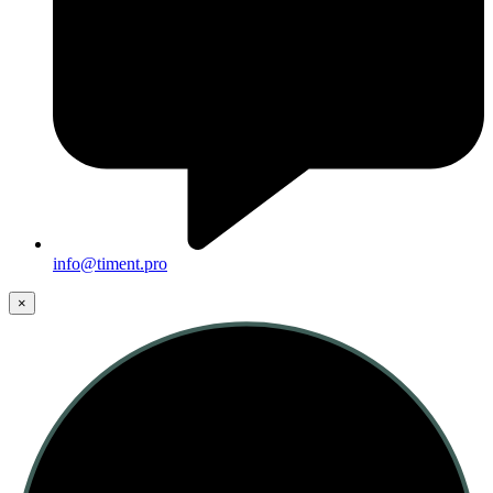
info@timent.pro
×