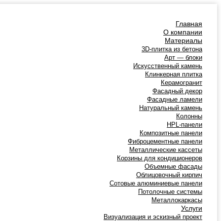
Главная
О компании
Материалы
3D-плитка из бетона
Арт — блоки
Искусственный камень
Клинкерная плитка
Керамогранит
Фасадный декор
Фасадные ламели
Натуральный камень
Колонны
HPL-панели
Композитные панели
Фиброцементные панели
Металлические кассеты
Корзины для кондиционеров
Объемные фасады
Облицовочный кирпич
Сотовые алюминиевые панели
Потолочные системы
Металлокаркасы
Услуги
Визуализация и эскизный проект