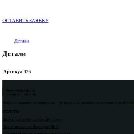
ОСТАВИТЬ ЗАЯВКУ
Детали
Детали
Артикул
926
Инженерный центр
фасадных решений
Наше основное направление – устройство различных фасадов в объёме 
УСЛУГИ
Визуализация и эскизный проект
Проектирование фасадов НВФ
Фасадный аудит и консультирование