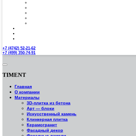
+7 (4742) 52-21-62
+7 (499) 350-74-91
TIMENT
Главная
О компании
Материалы
3D-плитка из бетона
Арт — блоки
Искусственный камень
Клинкерная плитка
Керамогранит
Фасадный декор
Фасадные ламели