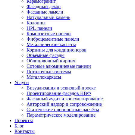
Керамогранит
Фасадный декор
Фасадные ламели
Натуральный камень
Колонны
HPL-панели
Композитные панели
Фиброцементные панели
Металлические кассеты
Корзины для кондиционеров
Объемные фасады
Облицовочный кирпич
Сотовые алюминиевые панели
Потолочные системы
Металлокаркасы
Услуги
Визуализация и эскизный проект
Проектирование фасадов НВФ
Фасадный аудит и консультирование
Авторский надзор и сопровождение
Статические прочностные расчёты
Параметрическое моделирование
Проекты
Блог
Контакты