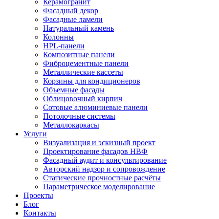
Керамогранит
Фасадный декор
Фасадные ламели
Натуральный камень
Колонны
HPL-панели
Композитные панели
Фиброцементные панели
Металлические кассеты
Корзины для кондиционеров
Объемные фасады
Облицовочный кирпич
Сотовые алюминиевые панели
Потолочные системы
Металлокаркасы
Услуги
Визуализация и эскизный проект
Проектирование фасадов НВФ
Фасадный аудит и консультирование
Авторский надзор и сопровождение
Статические прочностные расчёты
Параметрическое моделирование
Проекты
Блог
Контакты