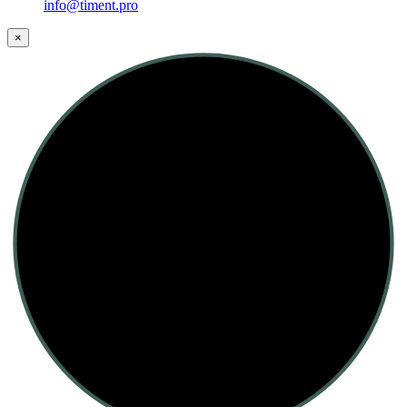
info@timent.pro
×