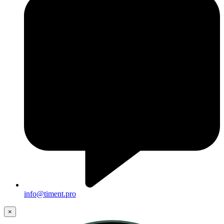
info@timent.pro
×