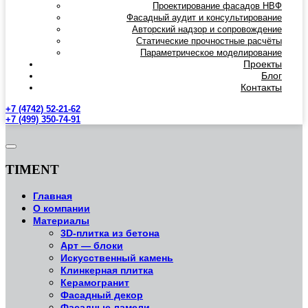
Проектирование фасадов НВФ
Фасадный аудит и консультирование
Авторский надзор и сопровождение
Статические прочностные расчёты
Параметрическое моделирование
Проекты
Блог
Контакты
+7 (4742) 52-21-62
+7 (499) 350-74-91
TIMENT
Главная
О компании
Материалы
3D-плитка из бетона
Арт — блоки
Искусственный камень
Клинкерная плитка
Керамогранит
Фасадный декор
Фасадные ламели