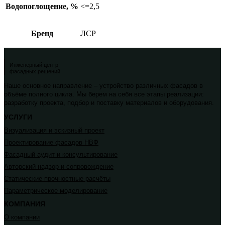
Водопоглощение, %
<=2,5
Бренд
ЛСР
Инженерный центр
фасадных решений
Наше основное направление – устройство различных фасадов в
объёме полного цикла. Мы берем на себя все этапы реализации:
разработку проекта, подбор и поставку материалов и оборудования.
УСЛУГИ
Визуализация и эскизный проект
Проектирование фасадов НВФ
Фасадный аудит и консультирование
Авторский надзор и сопровождение
Статические прочностные расчёты
Параметрическое моделирование
КОМПАНИЯ
О компании