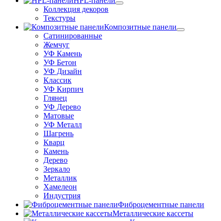
HPL-панели
Коллекция декоров
Текстуры
Композитные панели
Сатинированные
Жемчуг
УФ Камень
УФ Бетон
УФ Дизайн
Классик
УФ Кирпич
Глянец
УФ Дерево
Матовые
УФ Металл
Шагрень
Кварц
Камень
Дерево
Зеркало
Металлик
Хамелеон
Индустрия
Фиброцементные панели
Металлические кассеты